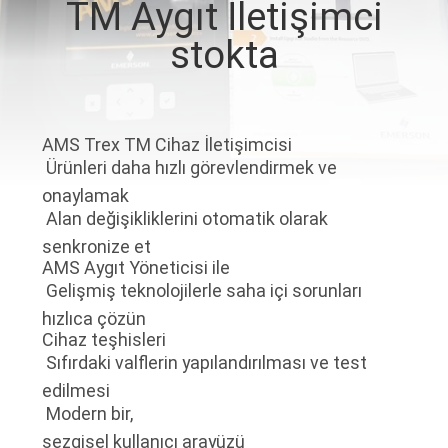
TM Aygıt İletişimci
KONTROL
stokta
BIZE
ULAŞIN
AMS Trex TM Cihaz İletişimcisi
 Ürünleri daha hızlı görevlendirmek ve
HABERLER
onaylamak
 Alan değişikliklerini otomatik olarak
TEKLIF
senkronize et
AMS Aygıt Yöneticisi ile
ISTEĞI
 Gelişmiş teknolojilerle saha içi sorunları
hızlıca çözün
SITE
Cihaz teşhisleri
 Sıfırdaki valflerin yapılandırılması ve test
HARITASI
edilmesi
 Modern bir,
GIZLILIK
sezgisel kullanıcı arayüzü