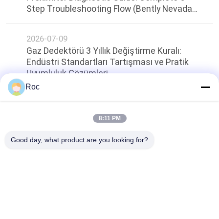
Step Troubleshooting Flow (Bently Nevada
3500 Eddy Akım Sondu ve Yakınlaştırıcı
Tanımlama Kılavuzu: Tam 5 Adımlı Arıza
2026-07-09
Çözümü Akışı)
Gaz Dedektörü 3 Yıllık Değiştirme Kuralı:
Endüstri Standartları Tartışması ve Pratik
Uyumluluk Çözümleri
Roc
Sayfanın Üstü
8:11 PM
Good day, what product are you looking for?
Popüler Kategoriler
Tüm
GE Bently Nevada
E&H Aracı
VEGA Seviye 
Emerson 