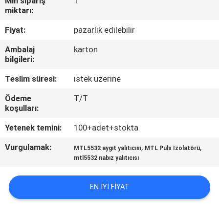
Min sipariş
1
KONTROL
miktarı:
Fiyat:
pazarlık edilebilir
BIZE
Ambalaj
karton
ULAŞIN
bilgileri:
Teslim süresi:
istek üzerine
HABERLER
Ödeme
T/T
koşulları:
TEKLIF
Yetenek temini:
100+adet+stokta
ISTEĞI
Vurgulamak:
,
,
MTL5532 aygıt yalıtıcısı
MTL Puls İzolatörü
mtl5532 nabız yalıtıcısı
SITE
HARITASI
EN IYI FIYAT
GIZLILIK