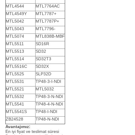
MTL4544
MTL7764AC
MTL4549Y
MTL7787+
MTL5042
MTL7787P+
MTL5043
MTL7796-
MTL5074
MTL838B-MBF
MTL5511
SD16R
MTL5513
SD32
MTL5514
SD32T3
MTL5516C
SD32X
MTL5525
SLP32D
MTL5531
TP48-3-I-NDI
MTL5521
MTL5032
MTL5532
TP48-3-N-NDI
MTL5541
TP48-4-N-NDI
MTL5541S
TP48-I-NDI
ZB24528
TP48-N-NDI
Avantajımız:
En iyi fiyat ve teslimat süresi