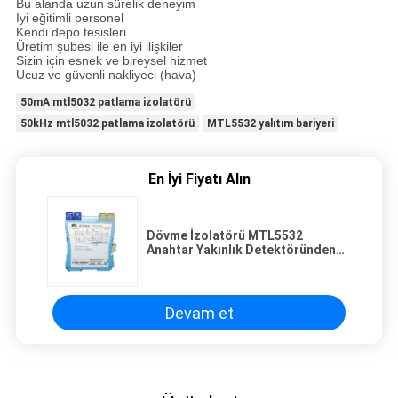
Bu alanda uzun sürelik deneyim
İyi eğitimli personel
Kendi depo tesisleri
Üretim şubesi ile en iyi ilişkiler
Sizin için esnek ve bireysel hizmet
Ucuz ve güvenli nakliyeci (hava)
50mA mtl5032 patlama izolatörü
50kHz mtl5032 patlama izolatörü
MTL5532 yalıtım bariyeri
En İyi Fiyatı Alın
Dövme İzolatörü MTL5532
Anahtar Yakınlık Detektöründen
MTL Enstrümanı
Devam et