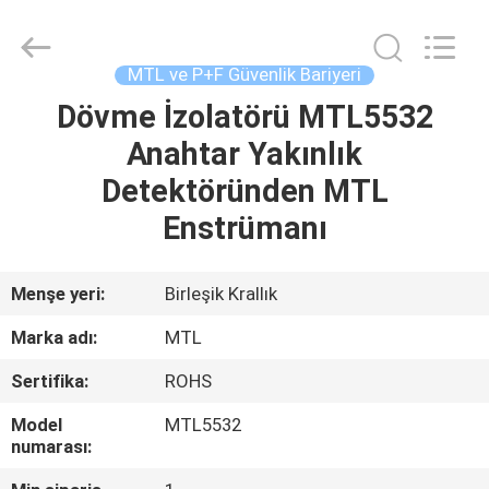
GREAT
SYSTEM
INDUSTRY
CO.
LTD.
MTL ve P+F Güvenlik Bariyeri
All
Rights
Reserved.
Dövme İzolatörü MTL5532
ANA
Anahtar Yakınlık
SAYFA
Detektöründen MTL
ÜRÜNLER
Enstrümanı
HAKKIMIZDA
Menşe yeri:
Birleşik Krallık
Marka adı:
MTL
FABRIKA
Sertifika:
ROHS
TURU
Model
MTL5532
numarası:
KALITE