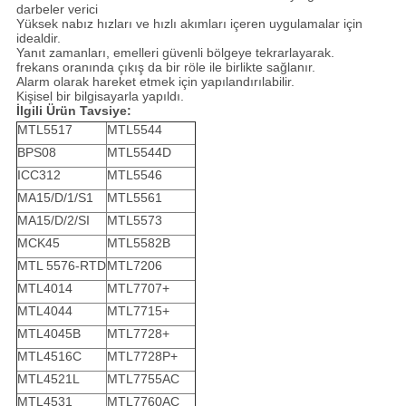
darbeler verici
Yüksek nabız hızları ve hızlı akımları içeren uygulamalar için
idealdir.
Yanıt zamanları, emelleri güvenli bölgeye tekrarlayarak.
frekans oranında çıkış da bir röle ile birlikte sağlanır.
Alarm olarak hareket etmek için yapılandırılabilir.
Kişisel bir bilgisayarla yapıldı.
İlgili Ürün Tavsiye:
MTL5517
MTL5544
BPS08
MTL5544D
ICC312
MTL5546
MA15/D/1/S1
MTL5561
MA15/D/2/SI
MTL5573
MCK45
MTL5582B
MTL 5576-RTD
MTL7206
MTL4014
MTL7707+
MTL4044
MTL7715+
MTL4045B
MTL7728+
MTL4516C
MTL7728P+
MTL4521L
MTL7755AC
MTL4531
MTL7760AC