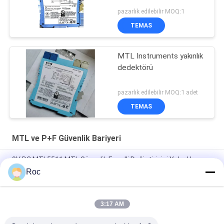
pazarlık edilebilir MOQ:1
TEMAS
MTL Instruments yakınlık
dedektörü
pazarlık edilebilir MOQ:1 adet
TEMAS
MTL ve P+F Güvenlik Bariyeri
9V DC MTL5511 MTL Güvenlik Engelli Değiştiricisi Yakınlık
Detektörü Arayüzü
Roc
MTL5032 Anahtar Yakınlık Detektöründen Puls İzolatörü
3:17 AM
300 Ohm MTL7787 MTL Güvenlik Engelli, MTL 2 Kanal Zener
Diyot Engelli