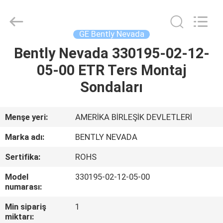
GREAT
SYSTEM
INDUSTRY
CO.
LTD.
GE Bently Nevada
All
Rights
Reserved.
Bently Nevada 330195-02-12-
ANA
05-00 ETR Ters Montaj
SAYFA
Sondaları
ÜRÜNLER
Menşe yeri:
AMERİKA BİRLEŞİK DEVLETLERİ
HAKKIMIZDA
Marka adı:
BENTLY NEVADA
Sertifika:
ROHS
FABRIKA
Model
330195-02-12-05-00
TURU
numarası:
Min sipariş
1
KALITE
miktarı: