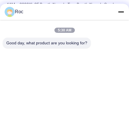
11Mm 3300XL GE Bently Nevada Ters Bently Nevada Sonda
Roc
50 mm 3300XL Bently Nevada Yakınlık Sonda 330709-000-050-
10-02-00
5:30 AM
8.0 Metre 3300 XL 11Mm GE Bently Nevada titreşim sondası
330730-080-00-00
Good day, what product are you looking for?
Popüler Kategoriler
Tüm
GE Bently Nevada
E&H Aracı
VEGA Seviye 
Emerson 
Ölçücüsü
Rosemount Basınç 
Göndericisi
Yokogawa EJA 
SIEMENS Basınç 
Basınç Göndericisi
Göndericisi
Allen Bradley 
ABB Valve Positioner
Compactlogix