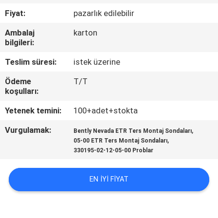
KONTROL
Fiyat:
pazarlık edilebilir
Ambalaj
karton
BIZE
bilgileri:
ULAŞIN
Teslim süresi:
istek üzerine
Ödeme
T/T
HABERLER
koşulları:
Yetenek temini:
100+adet+stokta
TEKLIF
Vurgulamak:
,
ISTEĞI
Bently Nevada ETR Ters Montaj Sondaları
,
05-00 ETR Ters Montaj Sondaları
330195-02-12-05-00 Problar
SITE
HARITASI
EN IYI FIYAT
GIZLILIK