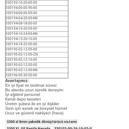
330193-10-20-05-00
330194-00-05-90-00
330194-00-06-05-00
330194-04-20-50-KN
330194-08-18-50-00
330194-10-20-05-00
330194-10-24-50-KN
330194-13-20-10-00
330194-18-25-50-00
330195-02-12-05-00
330195-02-12-05-CN
330195-02-12-10-00
330195-02-12-50-00
330195-02-12-50-KN
330196-05-30-50-00
Avantajımız:
En iyi fiyat ve teslimat süresi
Bu alanda uzun sürelik deneyim
İyi eğitimli personel
Kendi depo tesisleri
Üretim şubesi ile en iyi ilişkiler
Sizin için esnek ve bireysel hizmet
Ucuz ve güvenli nakliyeci (hava)
3300 xl 8mm yakınlık dönüştürücü sistemi
3300 XL GE Bently Nevada
330102-00-24-10-02-0