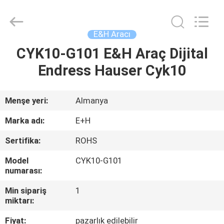
GREAT
SYSTEM
INDUSTRY
CO.
LTD.
E&H Aracı
All
Rights
Reserved.
CYK10-G101 E&H Araç Dijital
ANA
Endress Hauser Cyk10
SAYFA
ÜRÜNLER
Menşe yeri:
Almanya
Marka adı:
E+H
HAKKIMIZDA
Sertifika:
ROHS
Model
CYK10-G101
FABRIKA
numarası:
TURU
Min sipariş
1
miktarı:
KALITE
Fiyat:
pazarlık edilebilir