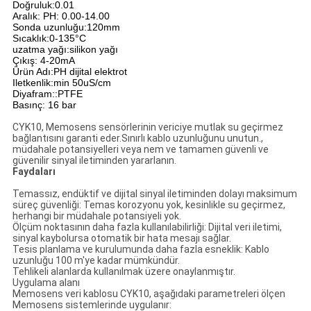
Doğruluk:0.01
Aralık: PH: 0.00-14.00
Sonda uzunluğu:120mm
Sıcaklık:0-135°C
uzatma yağı:silikon yağı
Çıkış: 4-20mA
Ürün Adı:PH dijital elektrot
Iletkenlik:min 50uS/cm
Diyafram::PTFE
Basınç: 16 bar
CYK10, Memosens sensörlerinin vericiye mutlak su geçirmez
bağlantısını garanti eder.Sınırlı kablo uzunluğunu unutun.,
müdahale potansiyelleri veya nem ve tamamen güvenli ve
güvenilir sinyal iletiminden yararlanın.
Faydaları
Temassız, endüktif ve dijital sinyal iletiminden dolayı maksimum
süreç güvenliği: Temas korozyonu yok, kesinlikle su geçirmez,
herhangi bir müdahale potansiyeli yok.
Ölçüm noktasının daha fazla kullanılabilirliği: Dijital veri iletimi,
sinyal kaybolursa otomatik bir hata mesajı sağlar.
Tesis planlama ve kurulumunda daha fazla esneklik: Kablo
uzunluğu 100 m'ye kadar mümkündür.
Tehlikeli alanlarda kullanılmak üzere onaylanmıştır.
Uygulama alanı
Memosens veri kablosu CYK10, aşağıdaki parametreleri ölçen
Memosens sistemlerinde uygulanır: