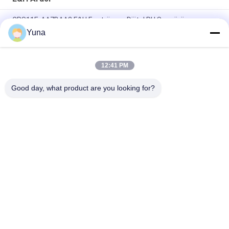
CPS11E-AA7BAA2 E&H Enstrüman Dijital PH Sensörü
Memosens CPS11E
Yuna
CPS11E AA7BTA2 Dijital PH Sensörü Memosens CPS11E
Tehlikeli olmayan Alan
12:41 PM
CPS11D-7BT21 E&H Araç Dijital PH Sensörü Orbisint CPS11D
Good day, what product are you looking for?
Popüler Kategoriler
Tüm
GE Bently Nevada
E&H Aracı
VEGA Seviye 
Emerson 
Ölçücüsü
Rosemount Basınç 
Göndericisi
Yokogawa EJA 
SIEMENS Basınç 
Basınç Göndericisi
Göndericisi
Allen Bradley 