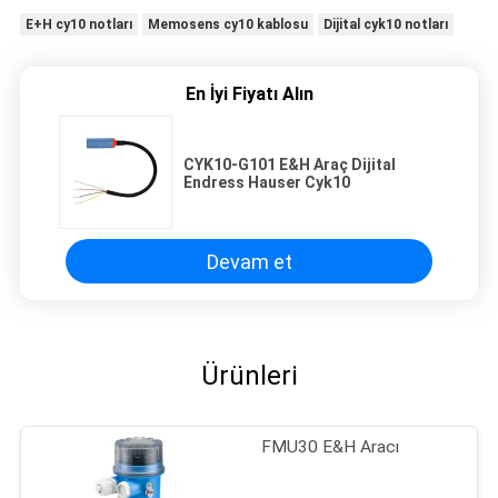
E+H cy10 notları
Memosens cy10 kablosu
Dijital cyk10 notları
En İyi Fiyatı Alın
CYK10-G101 E&H Araç Dijital
Endress Hauser Cyk10
Devam et
Ürünleri
FMU30 E&H Aracı