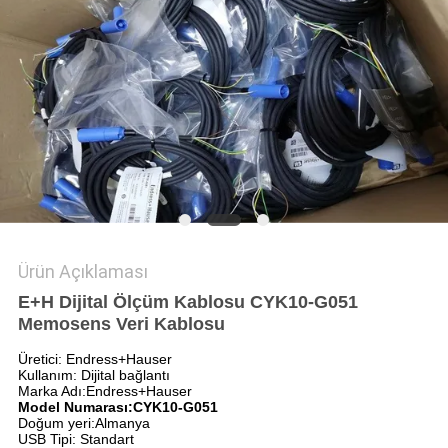
POLITIKASI
Ürün Açıklaması
E+H Dijital Ölçüm Kablosu CYK10-G051
Memosens Veri Kablosu
Üretici: Endress+Hauser
Kullanım: Dijital bağlantı
Marka Adı:Endress+Hauser
Model Numarası:CYK10-G051
Doğum yeri:Almanya
USB Tipi: Standart