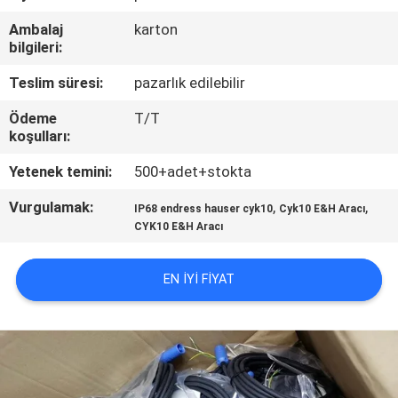
KONTROL
Ambalaj
karton
bilgileri:
BIZE
Teslim süresi:
pazarlık edilebilir
ULAŞIN
Ödeme
T/T
koşulları:
HABERLER
Yetenek temini:
500+adet+stokta
Vurgulamak:
,
,
TEKLIF
IP68 endress hauser cyk10
Cyk10 E&H Aracı
CYK10 E&H Aracı
ISTEĞI
EN IYI FIYAT
SITE
HARITASI
GIZLILIK