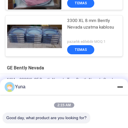
TEMAS
3300 XL 8 mm Bently
Nevada uzatma kablosu
pazarlık edilebilir MOQ:1
TEMAS
GE Bently Nevada
11Mm 3300XL GE Bently Nevada Ters Bently Nevada Sonda
Yuna
50 mm 3300XL Bently Nevada Yakınlık Sonda 330709-000-050-
10-02-00
2:15 AM
8.0 Metre 3300 XL 11Mm GE Bently Nevada titreşim sondası
330730-080-00-00
Good day, what product are you looking for?