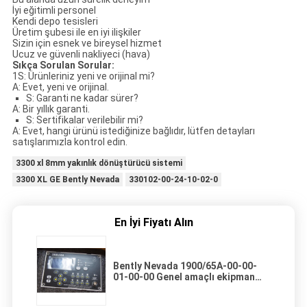
İyi eğitimli personel
Kendi depo tesisleri
Üretim şubesi ile en iyi ilişkiler
Sizin için esnek ve bireysel hizmet
Ucuz ve güvenli nakliyeci (hava)
Sıkça Sorulan Sorular:
1S: Ürünleriniz yeni ve orijinal mi?
A: Evet, yeni ve orijinal.
S: Garanti ne kadar sürer?
A: Bir yıllık garanti.
S: Sertifikalar verilebilir mi?
A: Evet, hangi ürünü istediğinize bağlıdır, lütfen detayları
satışlarımızla kontrol edin.
3300 xl 8mm yakınlık dönüştürücü sistemi
3300 XL GE Bently Nevada
330102-00-24-10-02-0
En İyi Fiyatı Alın
Bently Nevada 1900/65A-00-00-
01-00-00 Genel amaçlı ekipman
monitörü