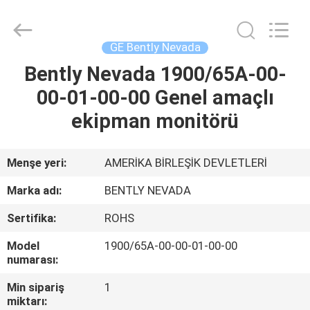
GREAT
SYSTEM
INDUSTRY
CO.
LTD.
GE Bently Nevada
All
Rights
Reserved.
Bently Nevada 1900/65A-00-
ANA
00-01-00-00 Genel amaçlı
SAYFA
ekipman monitörü
ÜRÜNLER
Menşe yeri:
AMERİKA BİRLEŞİK DEVLETLERİ
HAKKIMIZDA
Marka adı:
BENTLY NEVADA
Sertifika:
ROHS
FABRIKA
Model
1900/65A-00-00-01-00-00
TURU
numarası:
Min sipariş
1
KALITE
miktarı: