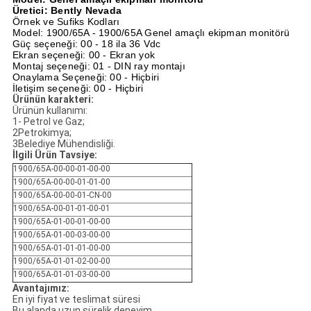
Üretici: Bently Nevada
Örnek ve Sufiks Kodları
Model: 1900/65A - 1900/65A Genel amaçlı ekipman monitörü
Güç seçeneği: 00 - 18 ila 36 Vdc
Ekran seçeneği: 00 - Ekran yok
Montaj seçeneği: 01 - DIN ray montajı
Onaylama Seçeneği: 00 - Hiçbiri
İletişim seçeneği: 00 - Hiçbiri
Ürünün karakteri:
Ürünün kullanımı:
1- Petrol ve Gaz;
2Petrokimya;
3Belediye Mühendisliği.
İlgili Ürün Tavsiye:
1900/65A-00-00-01-00-00
1900/65A-00-00-01-01-00
1900/65A-00-00-01-CN-00
1900/65A-00-01-01-00-01
1900/65A-01-00-01-00-00
1900/65A-01-00-03-00-00
1900/65A-01-01-01-00-00
1900/65A-01-01-02-00-00
1900/65A-01-01-03-00-00
Avantajımız:
En iyi fiyat ve teslimat süresi
Bu alanda uzun sürelik deneyim