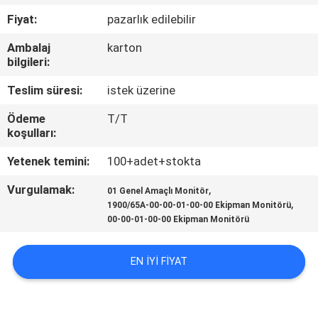
KONTROL
Fiyat:
pazarlık edilebilir
Ambalaj
karton
BIZE
bilgileri:
ULAŞIN
Teslim süresi:
istek üzerine
Ödeme
T/T
HABERLER
koşulları:
Yetenek temini:
100+adet+stokta
TEKLIF
Vurgulamak:
,
ISTEĞI
01 Genel Amaçlı Monitör
,
1900/65A-00-00-01-00-00 Ekipman Monitörü
00-00-01-00-00 Ekipman Monitörü
SITE
HARITASI
EN IYI FIYAT
GIZLILIK